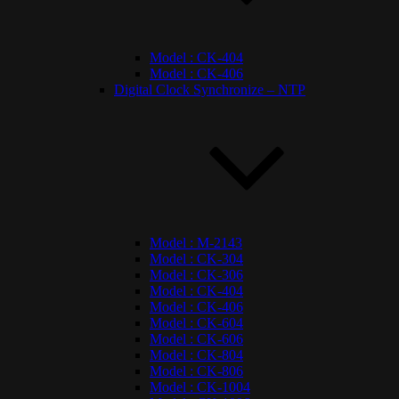
Model : CK-404
Model : CK-406
Digital Clock Synchronize – NTP
Model : M-2143
Model : CK-304
Model : CK-306
Model : CK-404
Model : CK-406
Model : CK-604
Model : CK-606
Model : CK-804
Model : CK-806
Model : CK-1004