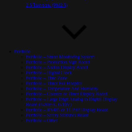
2.5 ไมครอน (PM2.5)
Portfolio
Portfolio – Smart Monitoring System
Portfolio – Production Sign Board
Portfolio – Andon Display Board
Portfolio – Digital Clock
Portfolio – Time Zone
Portfolio – Timer For Hospital
Portfolio – Temperature And Humidity
Portfolio – Counter or Timer Display Board
Portfolio – Large Digit Analog to Digital Display
Board (4-20mA, 0-10V)
Portfolio – RS485 or TCP/IP Display Board
Portfolio – Safety Statistics Board
Portfolio – Other