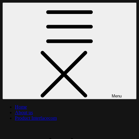
Skip
to
content
Menu
Home
About us
Product Interfacecom