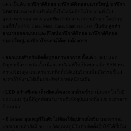
GPS เป็นต้น
นาฬิกาดิจิตอล นาฬิกาดิจิตอลขนาดใหญ่, นาฬิกา
โรงงาน
เหมาะสำหรับติดตั้งในไลน์ผลิตในโรงงานทั่วไป
อุตสาหกรรมอาหาร ออฟฟิต สำนักงาน สถานศึกษา โดยวัสดุ
บอดี้มีทั้ง PVC Case, Metal Case, Stainless Case เป็นต้น
ลูกค้า
สามารถออกแบบ และดีไซน์
นาฬิกาดิจิตอล นาฬิกาดิจิตอล
ขนาดใหญ่, นาฬิกาโรงงาน
ได้ตามต้องการ
• ออกแบบสําหรับติดตั้งทุกสภาพอากาศ ตั้งแต่ 1- 50C
หมด
ปัญหาเรื่องการติดตั้ง เนื่องจากวัสดุที่ใช้เป็นพลาสติก SAN ทน
ความร้อนสูง และสามารถติดตั้งได้แม้บริเวณนั้นมีความชื้น 1
องศาก็ใช้งานได้เต็มประสิทธิภาพเหมือนเดิม
• LED สว่างพิเศษ เห็นชัดแม้มองจากด้านข้าง
เป็นเทคโนโลยี
ของ LED รุ่นนี้ที่ถูกพัฒนามาจนถึงปัจจุบันมากถึง 120 องศาจาก
ด้านหน้า
• มี Sensor อุณหภูมิในตัว ไม่ต้องใช้อุปกรณ์เสริม
นอกจากจะ
บอกเวลาแล้วยังมี Sensor วัดอุณหภูมิในตัว ติดตั้งปุ้บใช้ได้ปั้บไม่