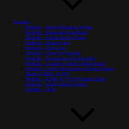
Portfolio
Portfolio – Smart Monitoring System
Portfolio – Production Sign Board
Portfolio – Andon Display Board
Portfolio – Digital Clock
Portfolio – Time Zone
Portfolio – Timer For Hospital
Portfolio – Temperature And Humidity
Portfolio – Counter or Timer Display Board
Portfolio – Large Digit Analog to Digital Display
Board (4-20mA, 0-10V)
Portfolio – RS485 or TCP/IP Display Board
Portfolio – Safety Statistics Board
Portfolio – Other