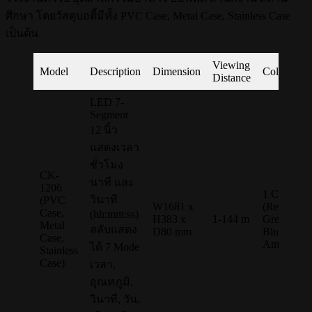
ศึกษา โดยวัสดุบอดี้มีทั้ง PVC Case, Metal Case, Stainless Case
เป็นต้น
Viewing
Model
Description
Dimension
Color
Distance
LED 7-
Segment
12 นิ้ว
แสดงเวลา
ชั่วโมง
CK-
นาที และ
1206
1 Color
วินาที
(PVC
W1681 x
(Red,
Case,
(hh:mm:ss)
H383 x
1-144 m
Green,
Metal
สลับแสดง
D80 mm
Blue,
Case,
Amber)
ได้ 7 Mode
Stainless
Case)
เวลา,
อุณหภูมิ,
วินาที, วัน,