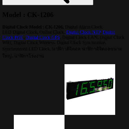
Model : CK-1206
Digital Clock Model : CK-1206,
Digital Alarm Clock,
LED Digital Clock, Online Clock,
Digital Clock NTP
,
Digital
Clock POE
,
Digital Clock GPS
, Digital Clock LAN, Digital Clock
WiFi, Digital Clock Wireless, Digital Clock Synchronize,
Synchronized LED Clock, นาฬิกาดิจิตอล นาฬิกาดิจิตอลขนาด
ใหญ่, นาฬิกาโรงงาน