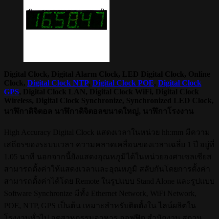
Digital Clock, Digital Alarm Clock, LED Digital Clock, Online
Clock,
Digital Clock NTP
,
Digital Clock POE
,
Digital Clock
GPS
, Digital Clock LAN, Digital Clock WiFi, Digital Clock
Wireless, Digital Clock Synchronize, Synchronized LED Clock,
นาฬิกาดิจิตอล นาฬิกาดิจิตอลขนาดใหญ่, นาฬิกาโรงงาน
High Accuracy Digital Clock แสดงเวลาในหน่วย hh:mm มีความ
เสถียรของระบบเวลา ความคลาดเคลื่อนของเวลาเฉลี่ย 1 ปี อยู่ที่
1.05 นาที นอกจากนี้ยังแสดงอุณหภูมิได้ในหน่วยองศาเซลเซียส
สามารถตั้งค่าให้แสดงเวลาและอุณหภูมิ สลับกันโดยการตั้งค่า
สามารถตั้งค่าได้โดย Remote ในรูปแบบ Stand Alone และรูปแบบ
Software Synchronize มีทั้ง Ethernet Network, WiFi Network,
POE, NTP, GPS เป็นต้น เหมาะสำหรับติดตั้งใน ไลน์ผลิตใน
โรงงานทั่วไป อุตสาหกรรมอาหาร ออฟฟิต สำนักงาน สถาน